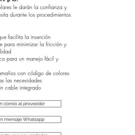
ares le darán la confianza y
esita durante los procedimientos
ue facilita la inserción
e para minimizar la fricción y
didad
o para un manejo fácil y
amaños con código de colores
das las necesidades
in cable integrado
un correo al proveedor
 un mensaje Whatsapp