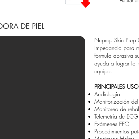
Hablar d
DORA DE PIEL
Nuprep Skin Prep G
impedancia para m
fórmula abrasiva s
ayuda a lograr la 
equipo.
PRINCIPALES USO
Audiología
Monitorización del
Monitoreo de rehab
Telemetría de ECG
Exámenes EEG
Procedimientos po
Monitoreo Holter