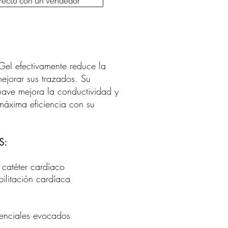
irecto con un vendedor
el efectivamente reduce la
ejorar sus trazados. Su
uave mejora la conductividad y
máxima eficiencia con su
S:
 catéter cardíaco
ilitación cardíaca
tenciales evocados