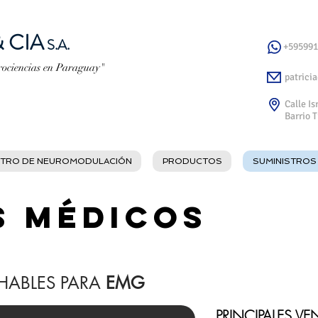
 CIA
S.A.
+595991
urociencias en Paraguay"
patrici
Calle I
Barrio 
TRO DE NEUROMODULACIÓN
PRODUCTOS
SUMINISTROS
S MÉDICOS
HABLES PARA
EMG
PRINCIPALES VE