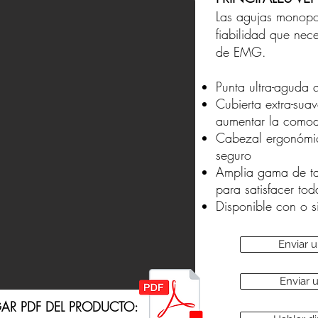
Las agujas monopol
fiabilidad que nec
de EMG.
Punta ultra-aguda q
Cubierta extra-suav
aumentar la como
Cabezal ergonómic
seguro
Amplia gama de t
para satisfacer to
Disponible con o s
Enviar 
Enviar
AR PDF DEL PRODUCTO: