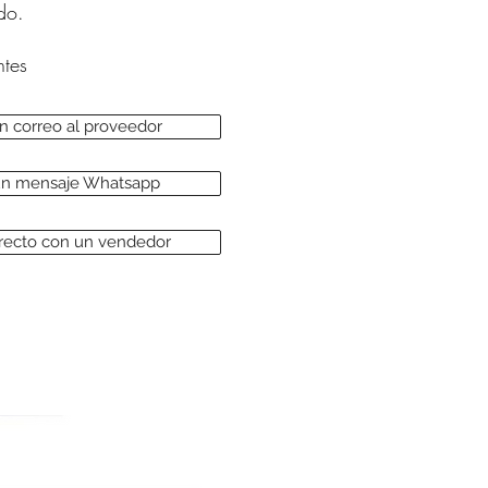
do.
tes
un correo al proveedor
 un mensaje Whatsapp
irecto con un vendedor