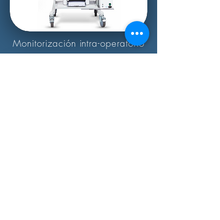
Monitorización intra-operatorio
Neurofisiológico de 16 canales
Estimulador Eléctrico Cortical
Ferrando y Cia S.A.