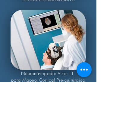
Neuronavegador Visor LT
para Mapeo Cortical Pre-quirúrgico