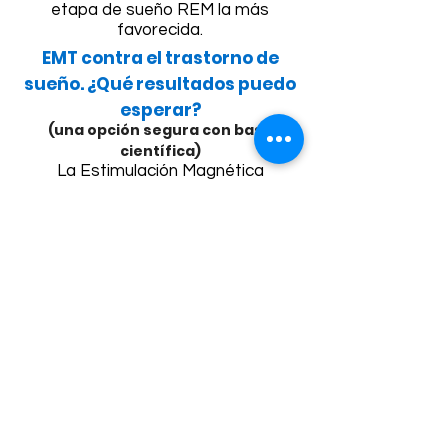
etapa de sueño REM la más
favorecida.
EMT contra el trastorno de
sueño. ¿Qué resultados puedo
esperar?
(una opción segura con base
científica)
La Estimulación Magnética
Transcraneal (EMT) es una técnica
neurofsiológica, que permite la
inducción de una corriente en el
cerebro de forma segura y no
invasiva. Está basada en los
principios de inducción
electromagnética descubiertos por
el investigador Michael Faraday
hace dos siglos. Recién en 1984,
Anthony Barker y su equipo de
trabajo desarrollaron un estimulador
que permitía despolarizar neuronas
en la corteza motora y provocar